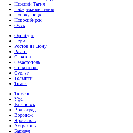
Нижний Тагил
Набережные челны
Новокузнецк
Новосибирск
Омск
Оренбург
Пермь
Ростов-на-Дону
Рязань
Саратов
Севастополь
Ставрополь
Сургут
Тольятти
Томск
Тюмень
Уфа
Ульяновск
Волгоград
Воронеж
Ярославль
Астрахань
Барнаул