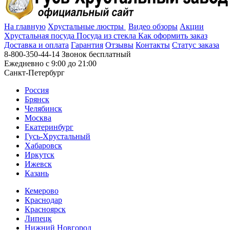
На главную
Хрустальные люстры
Видео обзоры
Акции
Хрустальная посуда
Посуда из стекла
Как оформить заказ
Доставка и оплата
Гарантия
Отзывы
Контакты
Cтатус заказа
8-800-350-44-14
Звонок бесплатный
Ежедневно с 9:00 до 21:00
Санкт-Петербург
Россия
Брянск
Челябинск
Москва
Екатеринбург
Гусь-Хрустальный
Хабаровск
Иркутск
Ижевск
Казань
Кемерово
Краснодар
Красноярск
Липецк
Нижний Новгород